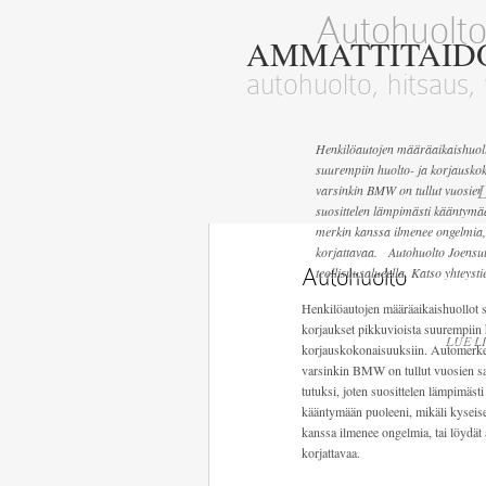
Autohuolt
AMMATTITAID
autohuolto, hitsaus, 
Henkilöautojen määräaikaishuollo
suurempiin huolto- ja korjausko
L
varsinkin BMW on tullut vuosien 
suosittelen lämpimästi kääntymää
merkin kanssa ilmenee ongelmia, 
korjattavaa. Autohuolto Joens
Autohuolto
teollisuusalueella. Katso yhteyst
Henkilöautojen määräaikaishuollot 
korjaukset pikkuvioista suurempiin 
LUE LI
korjauskokonaisuuksiin. Automerke
varsinkin BMW on tullut vuosien s
tutuksi, joten suosittelen lämpimästi
kääntymään puoleeni, mikäli kyseis
kanssa ilmenee ongelmia, tai löydät 
korjattavaa.