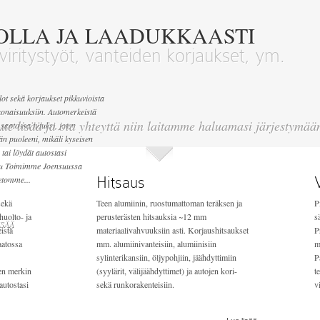
o
OLLA JA LAADUKKAASTI
viritystyöt, vanteiden korjaukset, ym.
t sekä korjaukset pikkuvioista
konaisuuksiin. Automerkeistä
ue lisää ja ota yhteyttä niin laitamme haluamasi järjestymää
saatossa tutuksi, joten
n puoleeni, mikäli kyseisen
tai löydät autostasi
uu Toimimme Joensuussa
ietomme...
Hitsaus
sekä
Teen alumiinin, ruostumattoman teräksen ja
P
huolto- ja
perusterästen hitsauksia ~12 mm
s
SÄÄ
istä
materiaalivahvuuksiin asti. Korjaushitsaukset
P
aatossa
mm. alumiinivanteisiin, alumiinisiin
m
sylinterikansiin, öljypohjiin, jäähdyttimiin
P
en merkin
(syylärit, välijäähdyttimet) ja autojen kori-
t
autostasi
sekä runkorakenteisiin.
v