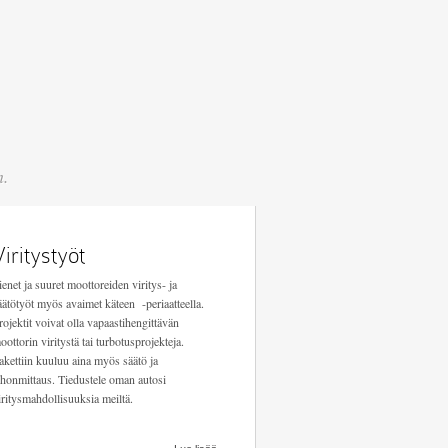
n.
Viritystyöt
ienet ja suuret moottoreiden viritys- ja
äätötyöt myös avaimet käteen -periaatteella.
rojektit voivat olla vapaastihengittävän
oottorin viritystä tai turbotusprojekteja.
akettiin kuuluu aina myös säätö ja
ehonmittaus. Tiedustele oman autosi
iritysmahdollisuuksia meiltä.