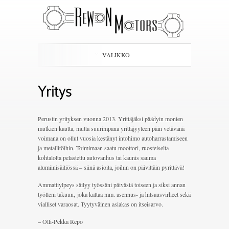
VALIKKO
Yritys
Perustin yrityksen vuonna 2013. Yrittäjäksi päädyin monien
mutkien kautta, mutta suurimpana yrittäjyyteen päin vetävänä
voimana on ollut vuosia kestänyt intohimo autoharrastamiseen
ja metallitöihin. Toimimaan saatu moottori, ruosteiselta
kohtalolta pelastettu autovanhus tai kaunis sauma
alumiinisäiliössä – siinä asioita, joihin on päivittäin pyrittävä!
Ammattiylpeys säilyy työssäni päivästä toiseen ja siksi annan
työlleni takuun, joka kattaa mm. asennus- ja hitsausvirheet sekä
vialliset varaosat. Tyytyväinen asiakas on itseisarvo.
– Olli-Pekka Repo